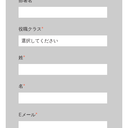
部署名
*
役職クラス
*
姓
*
名
*
Eメール
*